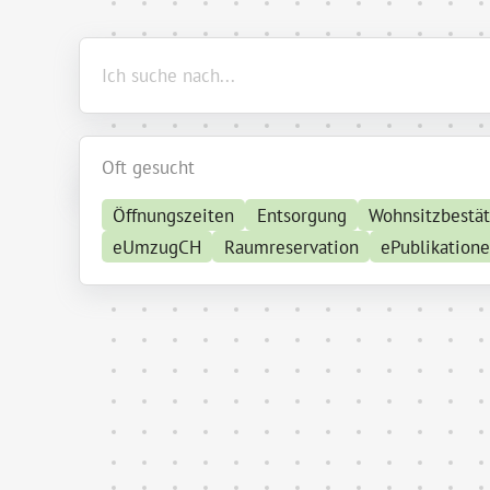
Oft gesucht
Öffnungszeiten
Entsorgung
Wohnsitzbestä
eUmzugCH
Raumreservation
ePublikation