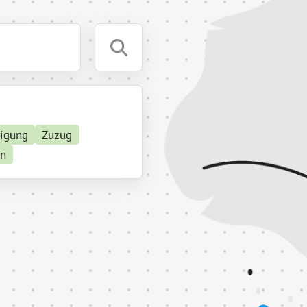
tigung
Zuzug
en