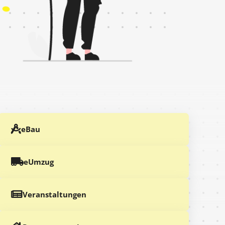
eBau
eUmzug
Veranstaltungen