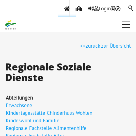
Login
Über Wohlen
zurück zur Übersicht
Politik & Verwaltung
Regionale Soziale
Dienste
Themen & Services
Abteilungen
Erwachsene
Kindertagesstätte Chinderhuus Wohlen
Kindeswohl und Familie
Regionale Fachstelle Alimentenhilfe
Regionale Fachstelle Alter