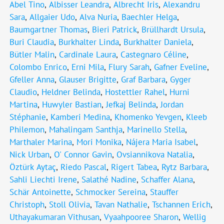
Abel Tino
,
Albisser Leandra
,
Albrecht Iris
,
Alexandru
Sara
,
Allgaier Udo
,
Alva Nuria
,
Baechler Helga
,
Baumgartner Thomas
,
Bieri Patrick
,
Brüllhardt Ursula
,
Buri Claudia
,
Burkhalter Linda
,
Burkhalter Daniela
,
Bütler Malin
,
Cardinale Laura
,
Castegnaro Céline
,
Colombo Enrico
,
Erni Mila
,
Flury Sarah
,
Gafner Eveline
,
Gfeller Anna
,
Glauser Brigitte
,
Graf Barbara
,
Gyger
Claudio
,
Heldner Belinda
,
Hostettler Rahel
,
Hurni
Martina
,
Huwyler Bastian
,
Jefkaj Belinda
,
Jordan
Stéphanie
,
Kamberi Medina
,
Khomenko Yevgen
,
Kleeb
Philemon
,
Mahalingam Santhja
,
Marinello Stella
,
Marthaler Marina
,
Mori Monika
,
Nájera Maria Isabel
,
Nick Urban
,
O' Connor Gavin
,
Ovsiannikova Natalia
,
Öztürk Aytaç
,
Riedo Pascal
,
Rigert Tabea
,
Rytz Barbara
,
Sahli Liechti Irene
,
Salathé Nadine
,
Schaffer Alana
,
Schär Antoinette
,
Schmocker Sereina
,
Stauffer
Christoph
,
Stoll Olivia
,
Tavan Nathalie
,
Tschannen Erich
,
Uthayakumaran Vithusan
,
Vyaahpooree Sharon
,
Wellig