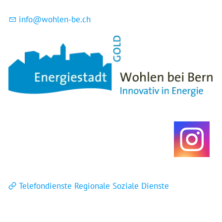
nf
w
hl
n-b
ch
Telefondienste Regionale Soziale Dienste