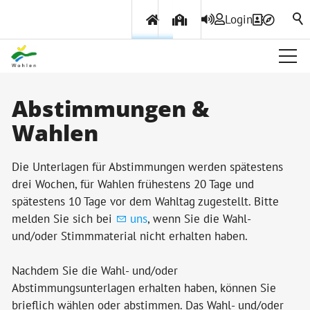
Login
Über Wohlen
Abstimmungen &
Wahlen
Politik & Verwaltung
Die Unterlagen für Abstimmungen werden spätestens
Gemeinderat
drei Wochen, für Wahlen frühestens 20 Tage und
spätestens 10 Tage vor dem Wahltag zugestellt. Bitte
Departemente & Abteilungen
melden Sie sich bei
uns
, wenn Sie die Wahl-
Verwaltung
und/oder Stimmmaterial nicht erhalten haben.
Gemeindeversammlung
Nachdem Sie die Wahl- und/oder
Abstimmungen & Wahlen
Abstimmungsunterlagen erhalten haben, können Sie
brieflich wählen oder abstimmen. Das Wahl- und/oder
Kommissionen & Personen