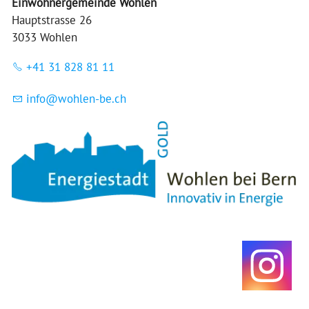
Einwohnergemeinde Wohlen
Hauptstrasse 26
3033 Wohlen
+41 31 828 81 11
nf
w
hl
n-b
ch