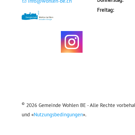
nf
w
hl
n-b
ch
Freitag:
©
2026 Gemeinde Wohlen BE - Alle Rechte vorbehalt
und «
Nutzungsbedingungen
».