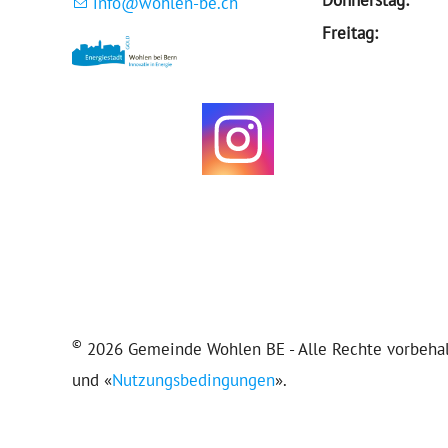
nf
w
hl
n-b
ch
Freitag:
©
2026 Gemeinde Wohlen BE - Alle Rechte vorbehalt
und «
Nutzungsbedingungen
».