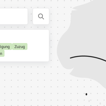
tigung
Zuzug
en