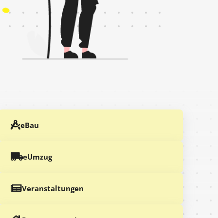
eBau
eUmzug
Veranstaltungen