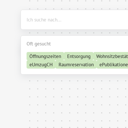
Oft gesucht
Öffnungszeiten
Entsorgung
Wohnsitzbestä
eUmzugCH
Raumreservation
ePublikation