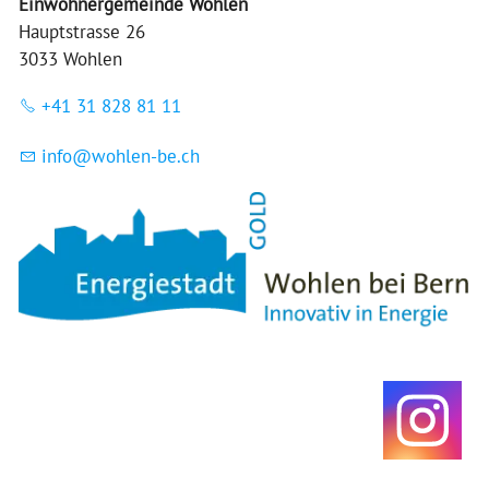
Einwohnergemeinde Wohlen
Hauptstrasse 26
3033 Wohlen
+41 31 828 81 11
nf
w
hl
n-b
ch