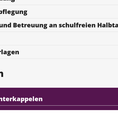
pflegung
 und Betreuung an schulfreien Halbt
rlagen
n
interkappelen