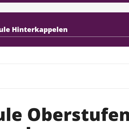
ule Hinterkappelen
ule Oberstufe