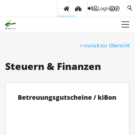
Login
Über Wohlen
zurück zur Übersicht
Politik & Verwaltung
Steuern & Finanzen
Themen & Services
Betreuungsgutscheine / kiBon