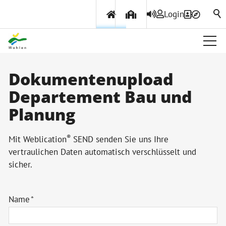
Login
Über Wohlen
Dokumentenupload
Departement Bau und
Politik & Verwaltung
Planung
Themen & Services
®
Mit Weblication
SEND senden Sie uns Ihre
vertraulichen Daten automatisch verschlüsselt und
sicher.
Name
*