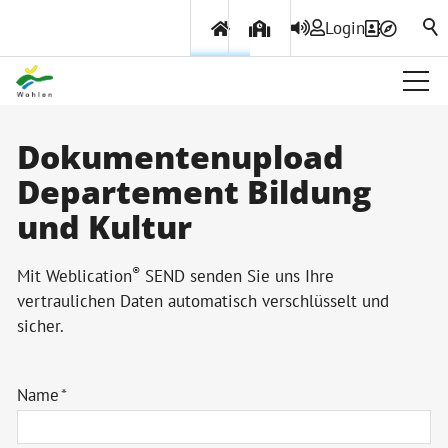
Login
Über Wohlen
Dokumentenupload
Departement Bildung
Politik & Verwaltung
und Kultur
Themen & Services
®
Mit Weblication
SEND senden Sie uns Ihre
vertraulichen Daten automatisch verschlüsselt und
sicher.
Name
*