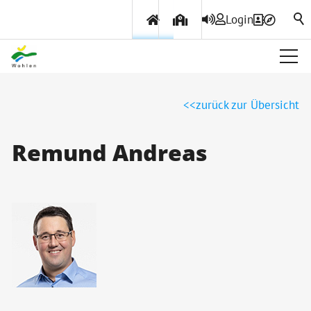
Login
Über Wohlen
zurück zur Übersicht
Politik & Verwaltung
Remund Andreas
Themen & Services