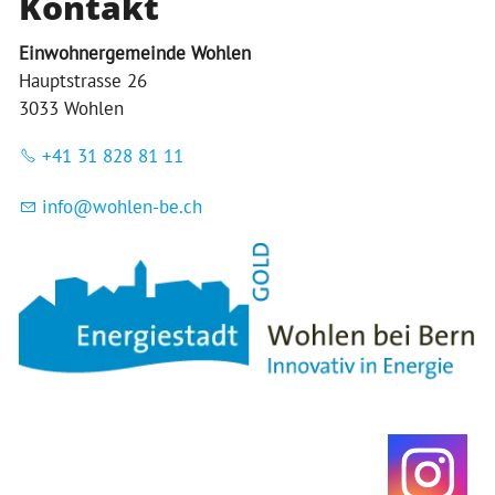
Kontakt
Einwohnergemeinde Wohlen
Hauptstrasse 26
3033 Wohlen
+41 31 828 81 11
nf
w
hl
n-b
ch