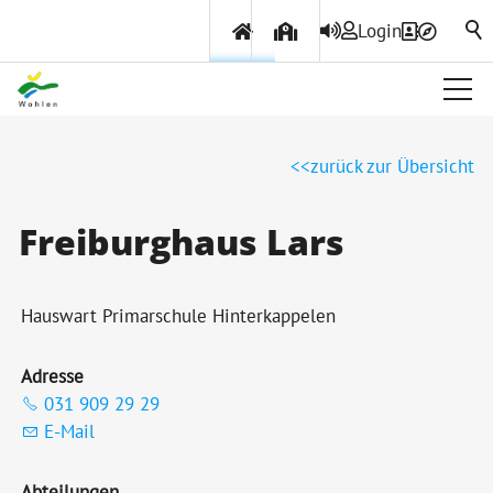
Login
Über Wohlen
zurück zur Übersicht
Politik & Verwaltung
Freiburghaus Lars
Themen & Services
Hauswart Primarschule Hinterkappelen
Adresse
031 909 29 29
E-Mail
Abteilungen