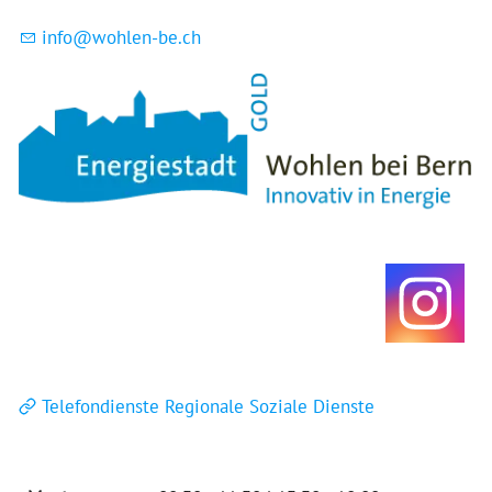
nf
w
hl
n-b
ch
Telefondienste Regionale Soziale Dienste