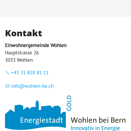
Bildergalerie
Politik & Verwaltung
Kontakt
Themen & Services
Einwohnergemeinde Wohlen
Hauptstrasse 26
3033 Wohlen
+41 31 828 81 11
nf
w
hl
n-b
ch