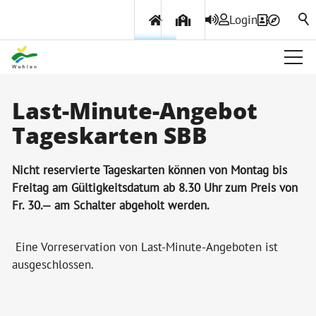
Login
Über Wohlen
Last-Minute-Angebot
Tageskarten SBB
Aktuelles
Amtliche Publikationen
Nicht reservierte Tageskarten können von Montag bis
Gemeindeinfo
Freitag am Gültigkeitsdatum ab 8.30 Uhr zum Preis von
Fr. 30.— am Schalter abgeholt werden.
Wohlener Hecht
Geschichte
Eine Vorreservation von Last-Minute-Angeboten ist
ausgeschlossen.
Projekte & Beiträge
Ortsplan