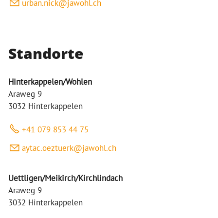
rb
n
n
ck
j
w
hl
ch
Standorte
Hinterkappelen/Wohlen
Araweg 9
3032 Hinterkappelen
+41 079 853 44 75
yt
c
zt
rk
j
w
hl
ch
Uettligen/Meikirch/Kirchlindach
Araweg 9
3032 Hinterkappelen