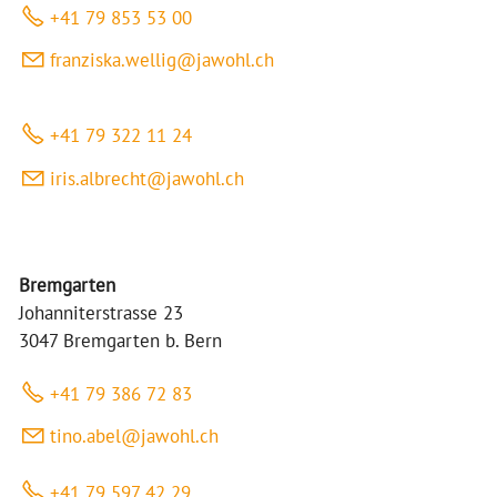
+41 79 853 53 00
fr
nz
sk
w
ll
g
j
w
hl
ch
+41 79 322 11 24
r
s
lbr
cht
j
w
hl
ch
Bremgarten
Johanniterstrasse 23
3047 Bremgarten b. Bern
+41 79 386 72 83
t
n
b
l
j
w
hl
ch
+41 79 597 42 29