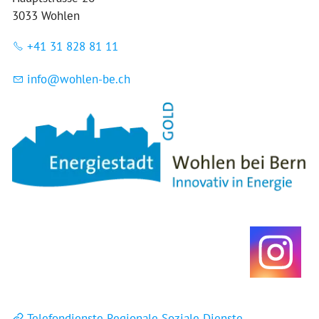
3033 Wohlen
+41 31 828 81 11
nf
w
hl
n-b
ch
Telefondienste Regionale Soziale Dienste