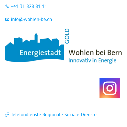
+41 31 828 81 11
nf
w
hl
n-b
ch
Telefondienste Regionale Soziale Dienste