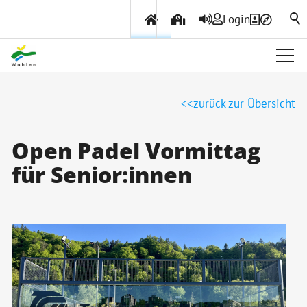
Login
Über Wohlen
zurück zur Übersicht
Politik & Verwaltung
Open Padel Vormittag
für Senior:innen
Themen & Services