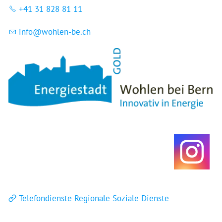
+41 31 828 81 11
nf
w
hl
n-b
ch
Telefondienste Regionale Soziale Dienste