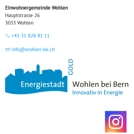
Einwohnergemeinde Wohlen
Hauptstrasse 26
3033 Wohlen
+41 31 828 81 11
nf
w
hl
n-b
ch