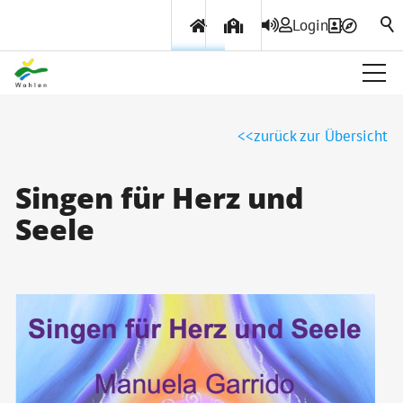
Login
Über Wohlen
zurück zur Übersicht
Politik & Verwaltung
Singen für Herz und
Seele
Themen & Services