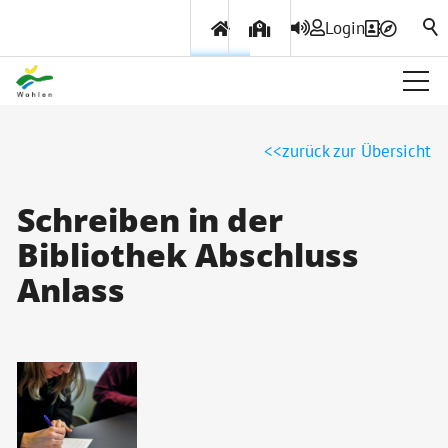
Login
Über Wohlen
zurück zur Übersicht
Politik & Verwaltung
Schreiben in der
Bibliothek Abschluss
Themen & Services
Anlass