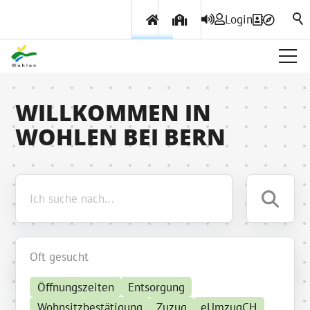
Login
Über Wohlen
WILLKOMMEN IN
WOHLEN BEI BERN
Politik & Verwaltung
Themen & Services
Oft gesucht
Öffnungszeiten
Entsorgung
Wohnsitzbestätigung
Zuzug
eUmzugCH