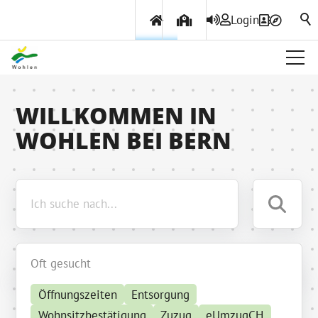
Login
Über Wohlen
WILLKOMMEN IN
WOHLEN BEI BERN
Politik & Verwaltung
Themen & Services
Oft gesucht
Öffnungszeiten
Entsorgung
Wohnsitzbestätigung
Zuzug
eUmzugCH