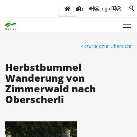
Login
Über Wohlen
zurück zur Übersicht
Politik & Verwaltung
Herbstbummel
Wanderung von
Themen & Services
Zimmerwald nach
Oberscherli