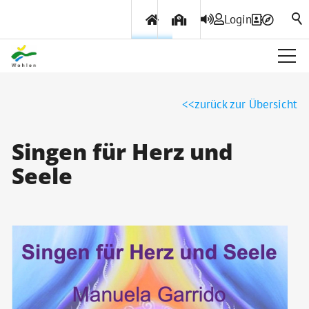
Login
Über Wohlen
zurück zur Übersicht
Politik & Verwaltung
Singen für Herz und
Seele
Themen & Services