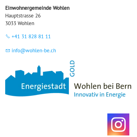
Einwohnergemeinde Wohlen
Hauptstrasse 26
3033 Wohlen
+41 31 828 81 11
nf
w
hl
n-b
ch