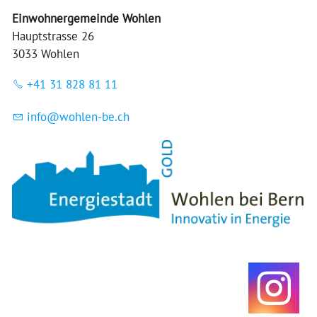
Einwohnergemeinde Wohlen
Hauptstrasse 26
3033 Wohlen
+41 31 828 81 11
nf
w
hl
n-b
ch