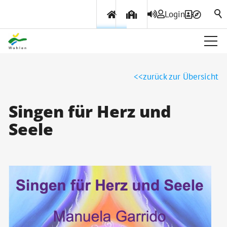
Login
Über Wohlen
zurück zur Übersicht
Politik & Verwaltung
Singen für Herz und
Seele
Themen & Services