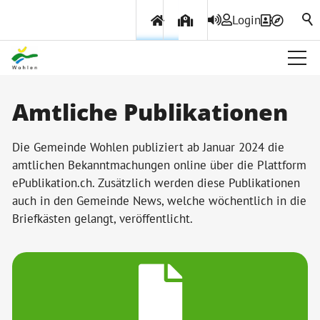
Login
Über Wohlen
Amtliche Publikationen
Aktuelles
Die Gemeinde Wohlen publiziert ab Januar 2024 die
Amtliche Publikationen
amtlichen Bekanntmachungen online über die Plattform
ePublikation.ch. Zusätzlich werden diese Publikationen
Gemeindeinfo
auch in den Gemeinde News, welche wöchentlich in die
Wohlener Hecht
Briefkästen gelangt, veröffentlicht.
Geschichte
Projekte & Beiträge
Ortsplan