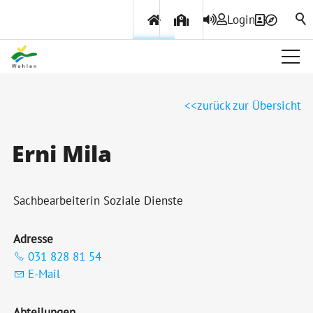
Login
Über Wohlen
zurück zur Übersicht
Politik & Verwaltung
Erni Mila
Themen & Services
Sachbearbeiterin Soziale Dienste
Adresse
031 828 81 54
E-Mail
Abteilungen