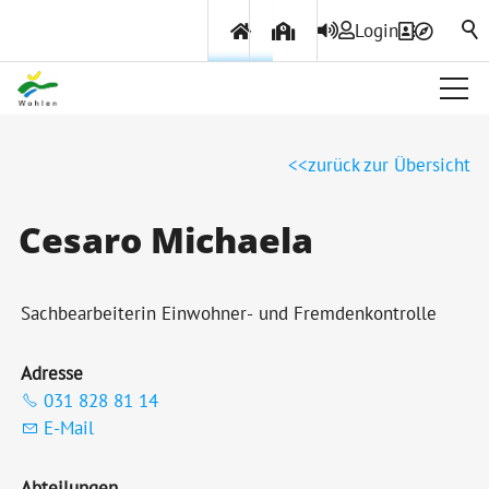
Login
Über Wohlen
zurück zur Übersicht
Politik & Verwaltung
Cesaro Michaela
Themen & Services
Sachbearbeiterin Einwohner- und Fremdenkontrolle
Adresse
031 828 81 14
E-Mail
Abteilungen