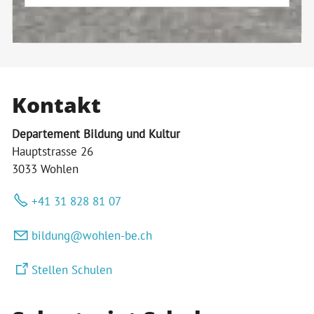
Kontakt
Departement Bildung und Kultur
Hauptstrasse 26
3033 Wohlen
+41 31 828 81 07
b
ld
ng
w
hl
n-b
ch
Stellen Schulen