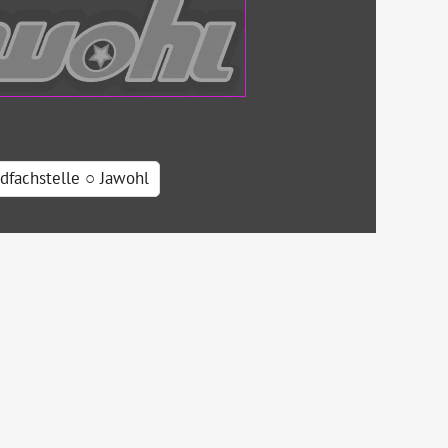
dfachstelle ○ Jawohl