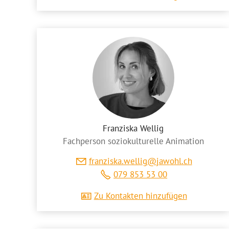
Franziska Wellig
Fachperson soziokulturelle Animation
fr
nz
sk
w
ll
g
j
w
hl
ch
079 853 53 00
Zu Kontakten hinzufügen