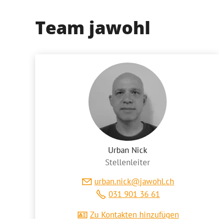
Team jawohl
Urban Nick
Stellenleiter
rb
n
n
ck
j
w
hl
ch
031 901 36 61
Zu Kontakten hinzufügen