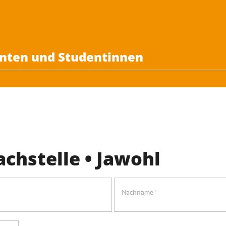
enten und Studentinnen
chstelle • Jawohl
Nachname
*