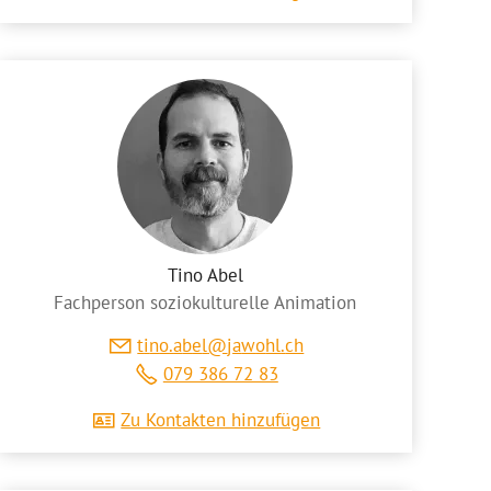
Tino Abel
Fachperson soziokulturelle Animation
t
n
b
l
j
w
hl
ch
079 386 72 83
Zu Kontakten hinzufügen