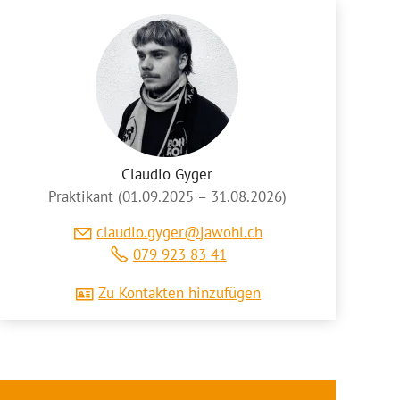
Claudio Gyger
Praktikant (01.09.2025 – 31.08.2026)
cl
d
gyg
r
j
w
hl
ch
079 923 83 41
Zu Kontakten hinzufügen