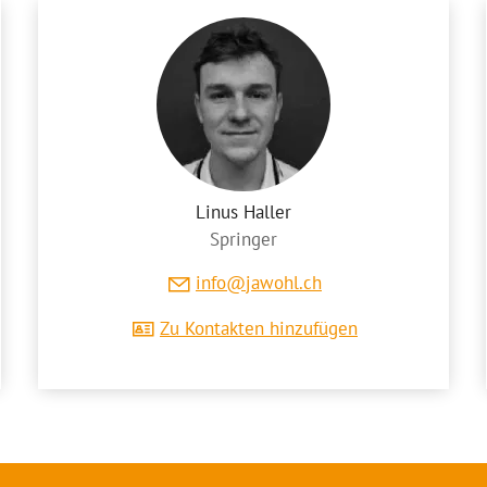
Linus Haller
Springer
nf
j
w
hl
ch
Zu Kontakten hinzufügen