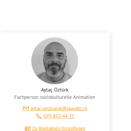
Aytaç Öztürk
Fachperson soziokulturelle Animation
yt
c
zt
rk
j
w
hl
ch
079 853 44 75
Zu Kontakten hinzufügen