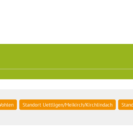
Wohlen
Standort Uettligen/Meikirch/Kirchlindach
Stan