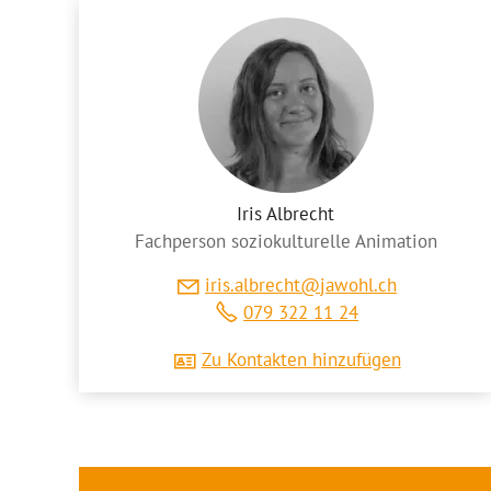
Iris Albrecht
Fachperson soziokulturelle Animation
r
s
lbr
cht
j
w
hl
ch
079 322 11 24
Zu Kontakten hinzufügen