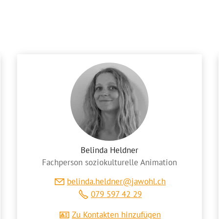
Belinda Heldner
Fachperson soziokulturelle Animation
b
l
nd
h
ldn
r
j
w
hl
ch
079 597 42 29
Zu Kontakten hinzufügen