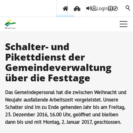
Login
Über Wohlen
Schalter- und
Pikettdienst der
Aktuelles
Gemeindeverwaltung
Amtliche Publikationen
über die Festtage
Gemeindeinfo
Wohlener Hecht
Das Gemeindepersonal hat die zwischen Weihnacht und
Neujahr ausfallende Arbeitszeit vorgeleistet. Unsere
Geschichte
Schalter sind im zu Ende gehenden Jahr bis am Freitag,
Projekte & Beiträge
23. Dezember 2016, 16.00 Uhr, geöffnet und bleiben
dann bis und mit Montag, 2. Januar 2017, geschlossen.
Ortsplan