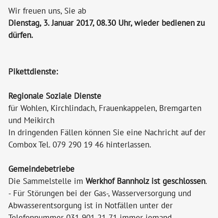
Bildergalerie
Wir freuen uns, Sie ab
Dienstag, 3. Januar 2017, 08.30 Uhr, wieder bedienen zu
Politik & Verwaltung
dürfen.
Themen & Services
Pikettdienste:
Regionale Soziale Dienste
für Wohlen, Kirchlindach, Frauenkappelen, Bremgarten
und Meikirch
In dringenden Fällen können Sie eine Nachricht auf der
Combox Tel. 079 290 19 46 hinterlassen.
Gemeindebetriebe
Die Sammelstelle im
Werkhof Bannholz ist geschlossen
.
- Für Störungen bei der Gas-, Wasserversorgung und
Abwasserentsorgung ist in Notfällen unter der
Telefonnummer 031 901 21 71 immer jemand