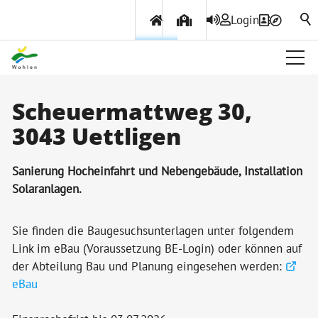
Login
Über Wohlen
Scheuermattweg 30,
3043 Uettligen
Aktuelles
Amtliche Publikationen
Sanierung Hocheinfahrt und Nebengebäude, Installation
Gemeindeinfo
Solaranlagen.
Wohlener Hecht
Sie finden die Baugesuchsunterlagen unter folgendem
Geschichte
Link im eBau (Voraussetzung BE-Login) oder können auf
der Abteilung Bau und Planung eingesehen werden:
Projekte & Beiträge
eBau
Ortsplan