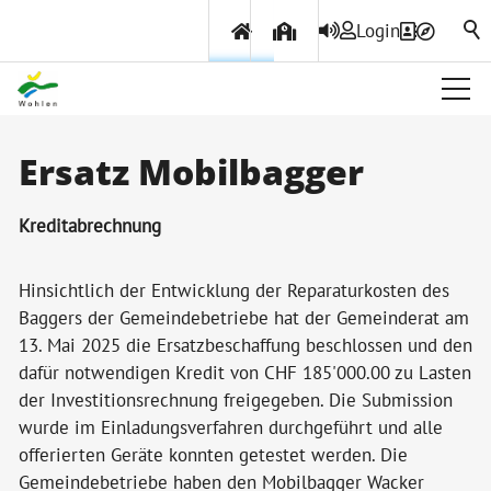
Login
Über Wohlen
Ersatz Mobilbagger
Aktuelles
Kreditabrechnung
Amtliche Publikationen
Gemeindeinfo
Hinsichtlich der Entwicklung der Reparaturkosten des
Baggers der Gemeindebetriebe hat der Gemeinderat am
Wohlener Hecht
13. Mai 2025 die Ersatzbeschaffung beschlossen und den
Geschichte
dafür notwendigen Kredit von CHF 185'000.00 zu Lasten
der Investitionsrechnung freigegeben. Die Submission
Projekte & Beiträge
wurde im Einladungsverfahren durchgeführt und alle
Ortsplan
offerierten Geräte konnten getestet werden. Die
Gemeindebetriebe haben den Mobilbagger Wacker