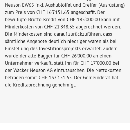
Bildergalerie
Neuson EW65 inkl. Aushublöffel und Greifer (Ausrüstung)
zum Preis von CHF 163‘151.65 angeschafft. Der
Politik & Verwaltung
bewilligte Brutto-Kredit von CHF 185‘000.00 kann mit
Minderkosten von CHF 21‘848.35 abgerechnet werden.
Die Minderkosten sind darauf zurückzuführen, dass
Themen & Services
sämtliche Angebote deutlich niedriger waren als bei
Einstellung des Investitionsprojekts erwartet. Zudem
wurde der alte Bagger für CHF 26’000.00 an einen
Unternehmer verkauft, statt ihn für CHF 17'000.00 bei
der Wacker Neuson AG einzutauschen. Die Nettokosten
betragen somit CHF 137‘151.65. Der Gemeinderat hat
die Kreditabrechnung genehmigt.